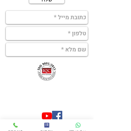
073-7597197
052-2440673
mgalim@zahav.net.il
גלים במדיה