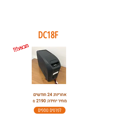
DC18F
מ
ע
!!!
ב
צ
אחריות: 24 חודשים
מחיר יחידה: 2190 ₪
לפרטים נוספים