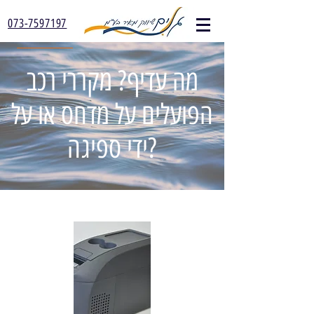
073-7597197
מה עדיף? מקררי רכב
הפועלים על מדחס או על
ידי ספיגה?