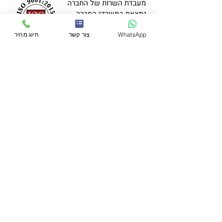
מעבדת השרות של החברה
נמצאת במשרדי החברה
ועברה הסמכה לקבלת
"ISO 9001".
WhatsApp
צור קשר
חיוג מהיר
למידע נוסף השאירו פרטים
שלח