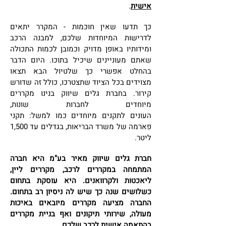
אישית
.
כך תדעו שאין חוכמות - המקרר יתאים
לדרישות המיוחדות שלכם, למבנה הרכב
ומידותיו באופן מדויק וכמובן לכמות התכולה
שאתם מעוניינים שיכיל בתוכו. היום הדבר
בהחלט אפשרי כך שלטיול הבא תצאו
מצוידים בכל הציוד שתצטרכו, כולל זה שדורש
קירור. בחברת גלים שיווק בנינו מקררים
מיוחדים לחברות שונות,
העונים לתקנים מיוחדים כמו למשל: תקני
פארמה של משרד הבריאות, בגדלים עד 1,500
ליטר.
חברת גלים שיווק מאיר בע"מ היא חברה
המתמחה במקררים לרכב, מקררים ליין,
ליאכטות ולקרוואנים. היא עוסקת בתחום
כשלושים שנה כך שיש לה ניסיון רב בתחום.
החברה מציעה מקררים מיובאים באיכות
מעולה, שירותי תיקונים ואף בניית מקררים
בהתאמה אישית לרכב שלכם.