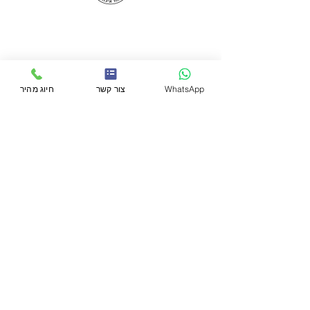
073-7597197
052-2440673
mgalim@zahav.net.il
WhatsApp
צור קשר
חיוג מהיר
גלים במדיה
גלים שיווק מאיר בע"מ
כתובת : נח מוזס 6
בניין גירון 2000
אולם 125
ראשון לציון
השירותים שלנו
מקררים בהתאמה אישית
תיקון מקרר לרכב
תיקון מקרר יין
תיקון מקרר ביאכטה